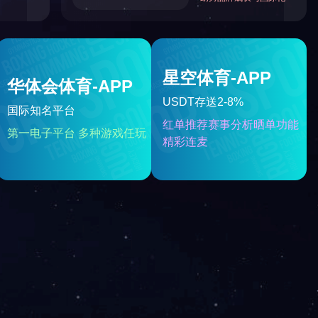
北、华南三大重点区域布局，并向全国
疗机构近万家。