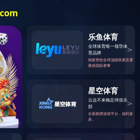
设为九州体
加入收藏
|
联系我们
育·（中国）
官方网站-九
文化
人力资源
端口接入
联系我们
|
|
|
|
州体育-九州
（中国）
|
九州体育·（中国）官方网站-九州体育-九州（中国）