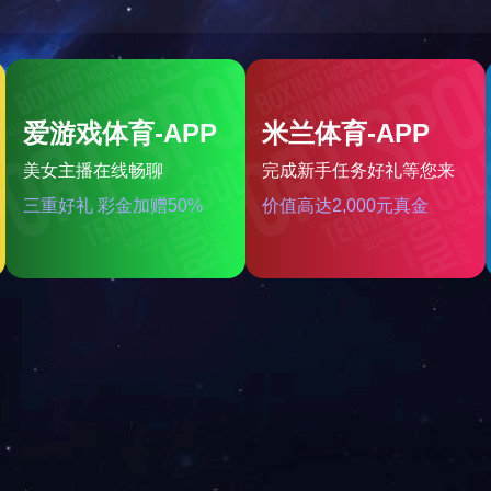
依托上药分销、上药科园、广州中山医三大平台，推进华东、华
。
服务国内超过2,500家药厂和全球40多家跨国药企，覆盖各类医