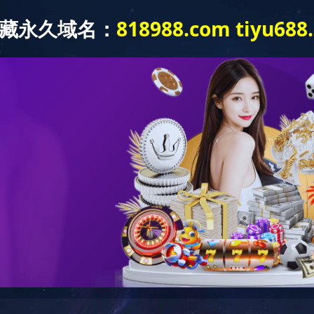
首 页
公司介绍
新闻中心
主营业务
企业
|
|
|
|
育·（中国）官方网站-九州体育-九州（中国）
当前位置：
九州体育·（中国）官方网站-九州体育-九州（中国）
>
主营业务
>