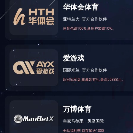
精益制造
九州体育·（中国）官方网站-
九州体育-九州（中国）
零售服务