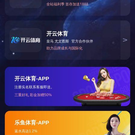
何炜指出，一直以来济南市
听取公司发展战略规划，聆听公
旧动能转换重大工程动员大会的
合公司的创新项目、特色业务、
天桥区经济社会发展做出应有的
座谈中，窦虎区长简要介绍
桥建设表示感谢。随着全市北跨
业一如既往地支持、参与天桥发
窦虎充分肯定了公司各项工
务。区委、区政府将一如既往鼓
座谈会前窦虎一行参观公司
公司党委书记王建民、公司
以及办公室参加上述活动。