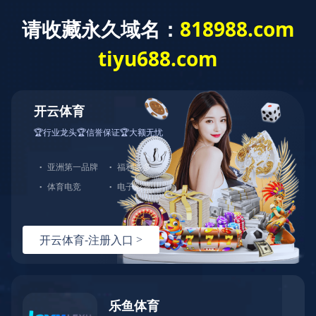
首 页
新闻中心
当前位置：
九州体育·（中国）官方网站
公司新闻