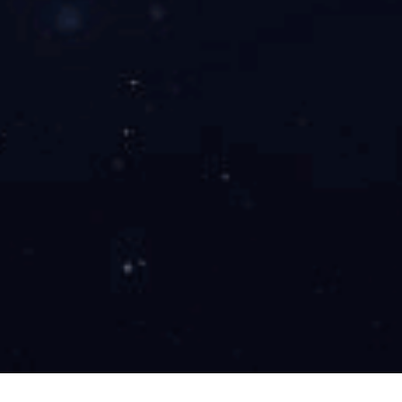
公司副总经理曹乐鹏对前三