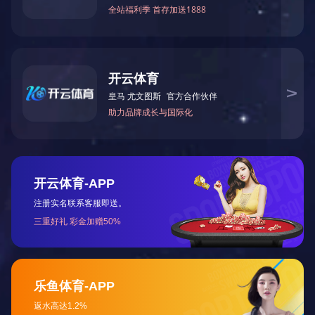
一、如何应对严峻的市场环
总经理何炜指出，医药行业政
经济形势分析，行业政策尽管给
缓解，市场集中度进一步提升。
合规理性发展成为医药经济新时
二、部署2020年重点工作
总经理何炜在会议中部署：做
种、核心市场，坚持服务创新，