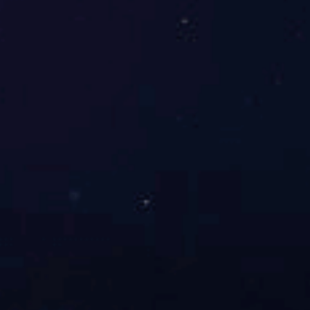
博莱科项目蒋伟及陆慧就产