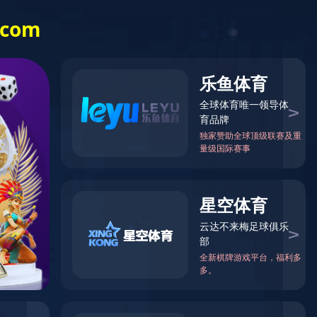
设为九州体
加入收藏
|
联系我们
育·（中国）
官方网站-九
文化
人力资源
端口接入
联系我们
|
|
|
|
州体育-九州
（中国）
|
“无奋斗，不青春”---上药控股（山东）平台企业以各