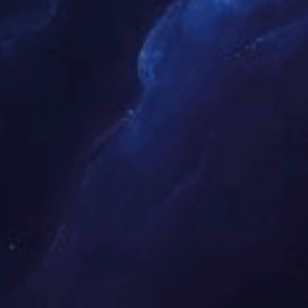
上药控股山东有限公司座谈会的目的是进一步激励青年继承和弘扬“五四”
鼓励青年干部职工在企业经营管理过程中勇于担当作为，展现出企业青年
百亿山东”的目标不懈奋斗！
公司总监以上领导；35岁以下中层干部；35岁以下后备人才；30岁以下
会议由公司总经理何炜主持。